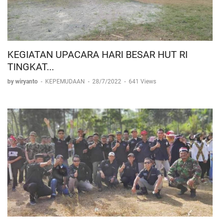
KEGIATAN UPACARA HARI BESAR HUT RI
TINGKAT...
by wiryanto
-
KEPEMUDAAN
-
28/7/2022
-
641 Views