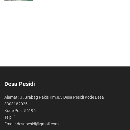
Desa Pesidi
Alamat : Jl.Grabag Pakis Km.8,5 Desa Pesidi Kode Desa
3308182025
Kode Pos : 56196
Telp : '
Email : desapesidi@gmail.com