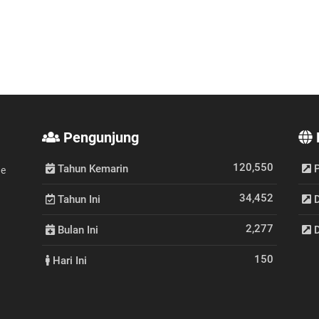
Pengunjung
120,550
Tahun Kemarin
P
de
34,452
Tahun Ini
D
2,277
Bulan Ini
D
150
Hari Ini