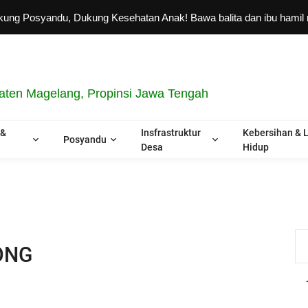
Posyandu, Dukung Kesehatan Anak! Bawa balita dan ibu hamil rutin 
ten Magelang, Propinsi Jawa Tengah
 &
Insfrastruktur
Kebersihan & 
Posyandu
Desa
Hidup
ONG