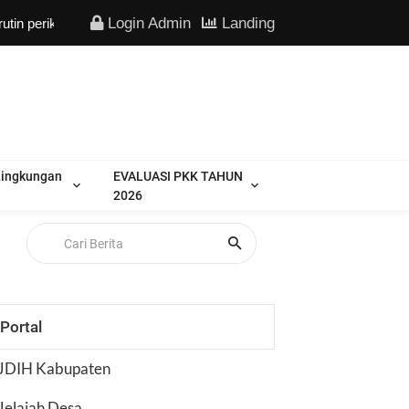
Login Admin
Landing
periksa.
Lingkungan
EVALUASI PKK TAHUN
2026
Portal
JDIH Kabupaten
Jelajah Desa