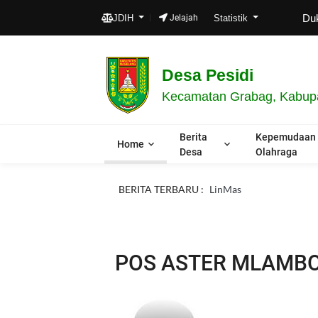
Dukung 
JDIH
Jelajah
Statistik
Desa Pesidi
Kecamatan Grabag, Kabupa
Berita
Kepemudaan
Home
Desa
Olahraga
BERITA TERBARU :
LinMas
POS ASTER MLAMB