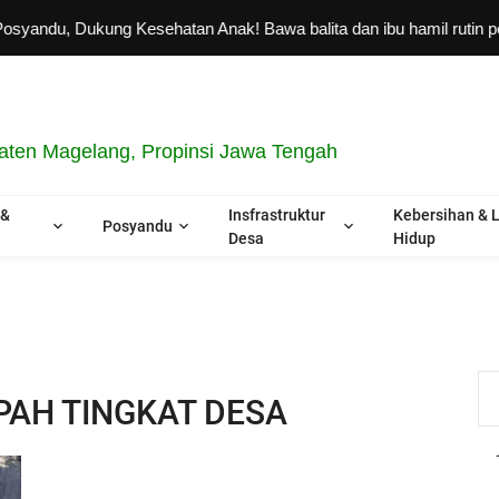
ndu, Dukung Kesehatan Anak! Bawa balita dan ibu hamil rutin perik
ten Magelang, Propinsi Jawa Tengah
 &
Insfrastruktur
Kebersihan & 
Posyandu
Desa
Hidup
AH TINGKAT DESA