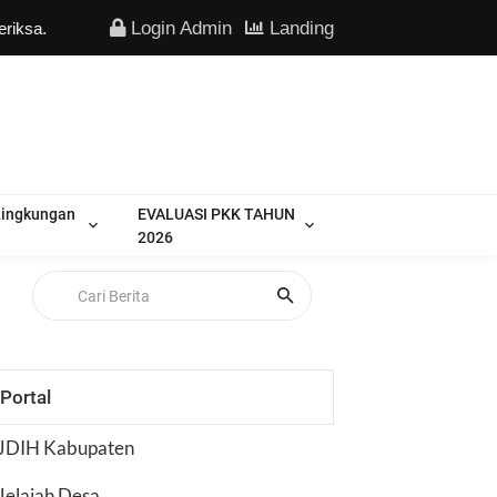
Login Admin
Landing
sa.
Lingkungan
EVALUASI PKK TAHUN
2026
Portal
JDIH Kabupaten
Jelajah Desa