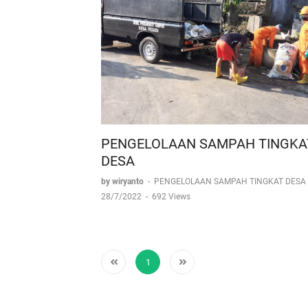
PENGELOLAAN SAMPAH TINGKA
DESA
by wiryanto
-
PENGELOLAAN SAMPAH TINGKAT DESA
28/7/2022
-
692 Views
1