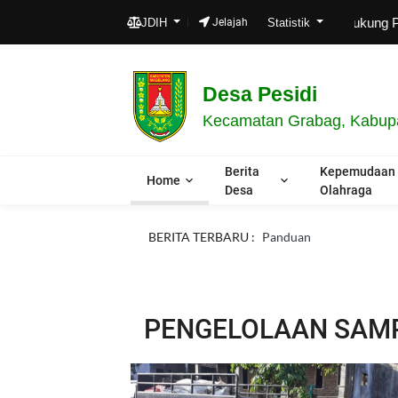
Dukung Posya
JDIH
Jelajah
Statistik
Desa Pesidi
Kecamatan Grabag, Kabupa
Berita
Kepemudaan
Home
Desa
Olahraga
BERITA TERBARU :
Panduan
PENGELOLAAN SAMP