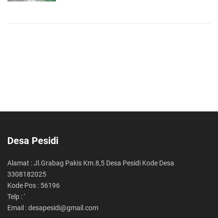
Desa Pesidi
Alamat : Jl.Grabag Pakis Km.8,5 Desa Pesidi Kode Desa
3308182025
Kode Pos : 56196
Telp : '
Email : desapesidi@gmail.com