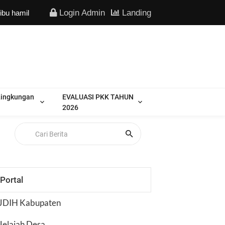
Login Admin
Landing
il rutin periksa.
Lingkungan
EVALUASI PKK TAHUN
2026
Portal
JDIH Kabupaten
Jelajah Desa