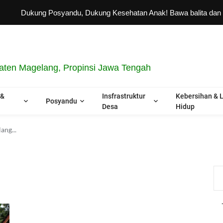
Dukung Posyandu, Dukung Kesehatan Anak! Bawa balita dan ibu ham
ten Magelang, Propinsi Jawa Tengah
 &
Insfrastruktur
Kebersihan & 
Posyandu
Desa
Hidup
ng...