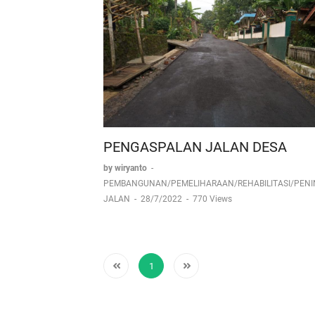
PENGASPALAN JALAN DESA
by wiryanto
-
PEMBANGUNAN/PEMELIHARAAN/REHABILITASI/PEN
JALAN
-
28/7/2022
-
770 Views
1