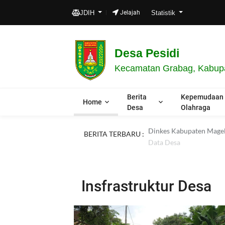
JDIH
Jelajah
Statistik
Desa Pesidi
Kecamatan Grabag, Kabupa
Berita
Kepemudaan
Home
Desa
Olahraga
Dinkes Kabupaten Magela
BERITA TERBARU :
Data Desa
Insfrastruktur Desa